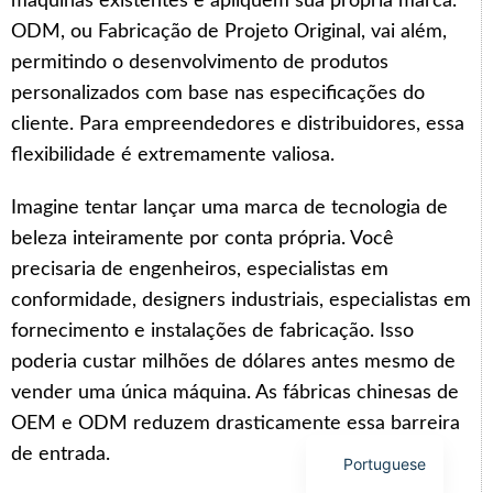
máquinas existentes e apliquem sua própria marca.
ODM, ou Fabricação de Projeto Original, vai além,
permitindo o desenvolvimento de produtos
personalizados com base nas especificações do
cliente. Para empreendedores e distribuidores, essa
Arabic
flexibilidade é extremamente valiosa.
Italian
Imagine tentar lançar uma marca de tecnologia de
Korean
beleza inteiramente por conta própria. Você
German
precisaria de engenheiros, especialistas em
Japanese
conformidade, designers industriais, especialistas em
Russian
fornecimento e instalações de fabricação. Isso
French
poderia custar milhões de dólares antes mesmo de
Spanish
vender uma única máquina. As fábricas chinesas de
OEM e ODM reduzem drasticamente essa barreira
English
de entrada.
Portuguese