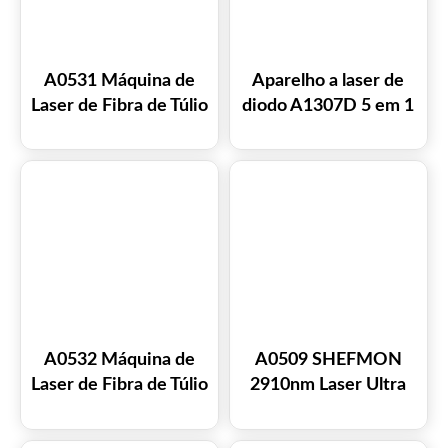
A0531 Máquina de
Aparelho a laser de
Laser de Fibra de Túlio
diodo A1307D 5 em 1
1927nm 1550nm para
de 980 nm para
Tratamento de
remoção de lesões
Cicatrização,
vasculares,
Rejuvenescimento
tratamento de fungos
Vaginal e
nas unhas e
Rejuvenescimento da
rejuvenescimento da
Pele, além de
pele.
Tratamento de
Cicatrizes de Acne e
Pigmentação.
A0532 Máquina de
A0509 SHEFMON
Laser de Fibra de Túlio
2910nm Laser Ultra
de Mesa 1927nm
de CO2 Fracionado de
1550nm para
Fibra