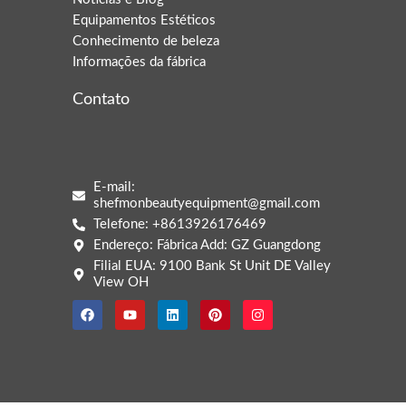
Equipamentos Estéticos
Conhecimento de beleza
Informações da fábrica
Contato
E-mail:
Arabic
shefmonbeautyequipment@gmail.com
Telefone: +8613926176469
Italian
Endereço: Fábrica Add: GZ Guangdong
Korean
Filial EUA: 9100 Bank St Unit DE Valley
View OH
German
Japanese
Russian
French