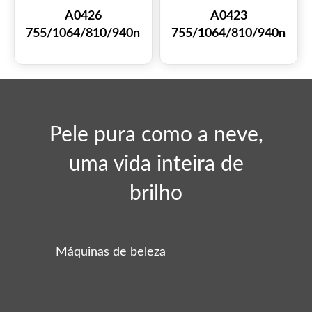
A0426
A0423
755/1064/810/940n
755/1064/810/940n
m Diodo Laser
m Diodo Laser
Máquina de Beleza
Máquina de Beleza
para Depilação
para Depilação
Pele pura como a neve,
uma vida inteira de
brilho
Máquinas de beleza