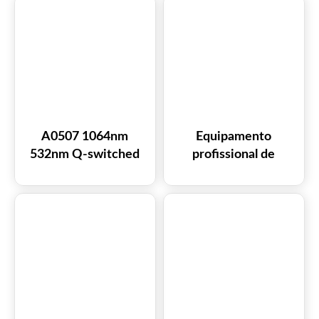
Rejuvenescimento da
Pele, Remoção de
Pigmentação,
Cicatrizes de Acne e
Tratamento Vaginal
A0507 1064nm
Equipamento
532nm Q-switched
profissional de
Super Picosecond
remoção de cicatrizes
Picosure Yag Laser
de acne A0529 com
Remoção de
laser fracionado de
Tatuagem
CO2 de 10600 nm