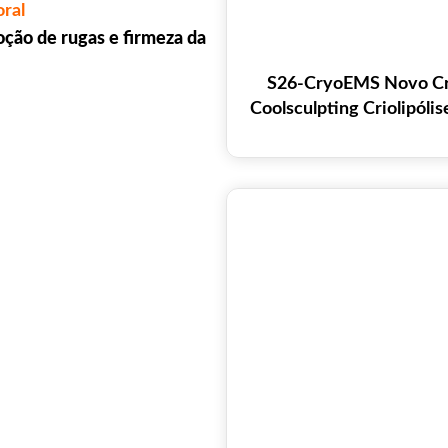
oral
ção de rugas e firmeza da
S26-CryoEMS Novo C
Coolsculpting Criolipóli
Máquina de modelagem 
para perda de pe