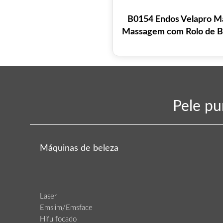
B0154 Endos Velapro M
Massagem com Rolo de Bo
Pele pu
Máquinas de beleza
Laser
Emslim/Emsface
Hifu focado