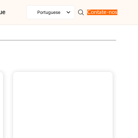
ue
Portuguese
Contate-nos
English
Spanish
French
Russian
Japanese
German
Korean
Italian
Arabic