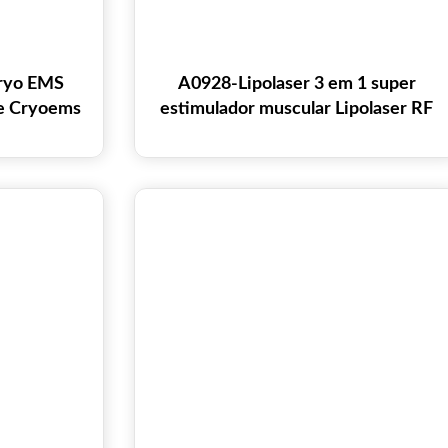
ryo EMS
A0928-Lipolaser 3 em 1 super
se Cryoems
estimulador muscular Lipolaser RF
corporal
Ems
so