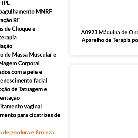
 IPL
oagulhamento MNRF
tação RF
s de Choque e
A0923 Máquina de Onda
terapia
Aparelho de Terapia po
lação
ondas para Modelagem C
o de Massa Muscular e
Firmeza da Pele, Equip
Beleza Coolwav
lagem Corporal
ados com a pele e
venescimento facial
ção de Tatuagem e
entação
eitamento vaginal
mento para cicatrizes de
a de gordura e firmeza