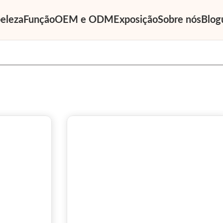
eleza
Função
OEM e ODM
Exposição
Sobre nós
Blog