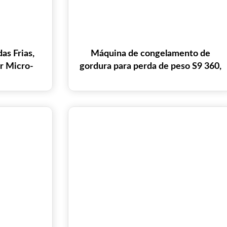
s Frias,
Máquina de congelamento de
r Micro-
gordura para perda de peso S9 360,
orporal e
redução de celulite, criolipólise,
amento de
congelamento de gordura,
e
criolipólise, máquina de
emagrecimento