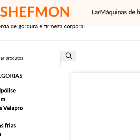
SHEFMON
Lar
Máquinas de b
rda de gordura e firmeza corporal
EGORIAS
ipólise
im
s Velapro
s frias
a