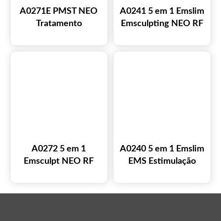
A0271E PMST NEO
A0241 5 em 1 Emslim
Tratamento
Emsculpting NEO RF
Eletromagnético para
EMS Estimulação
Alívio da Dor
Muscular Teslasculpt
Construção Muscular
A0272 5 em 1
A0240 5 em 1 Emslim
Emsculpt NEO RF
EMS Estimulação
Emslim Máquina de
Muscular Teslasculpt
emagrecimento
Construção Muscular