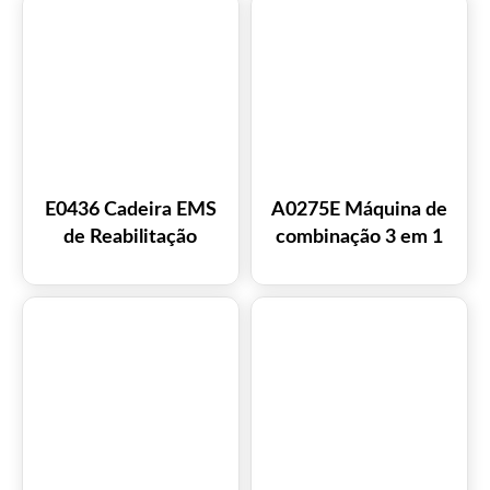
venda
levantamento e
escultura facial
E0436 Cadeira EMS
A0275E Máquina de
de Reabilitação
combinação 3 em 1
Muscular do Assoalho
Magnetoterapia por
Pélvico com
ondas Pmst
Estimulação
Eletromagnética