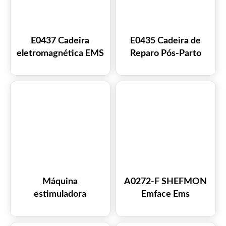
E0437 Cadeira
E0435 Cadeira de
eletromagnética EMS
Reparo Pós-Parto
para fortalecimento
Feminina Nova
do assoalho pélvico e
Cadeira de Assoalho
treinamento da
Pélvico EMS
musculatura das
Estimulador Muscular
costas
do Assoalho Pélvico
Máquina
A0272-F SHEFMON
estimuladora
Emface Ems
muscular A0271-F
Dispositivo de
MAGFACE EmFace à
microcorrente para