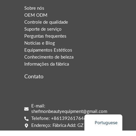
Sobre nós
OEM ODM
Controle de qualidade
Suporte de serviço
Arabic
Perguntas frequentes
Italian
Notícias e Blog
Equipamentos Estéticos
Korean
Conhecimento de beleza
German
Informações da fábrica
Japanese
Contato
Russian
French
Spanish
E-mail:
shefmonbeautyequipment@gmail.com
English
Telefone: +8613926176469
Portuguese
Endereço: Fábrica Add: GZ Guangdong
Filial EUA: 9100 Bank St Unit DE Valley