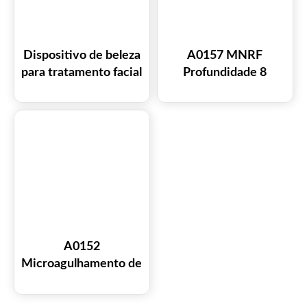
Dispositivo de beleza
A0157 MNRF
para tratamento facial
Profundidade 8
de pele com plasma
Microagulhamento
de fusão a frio
RF
SHEFMON
Coolplasma A0145
A0152
Microagulhamento de
mesa MNRF com
profundidade 8