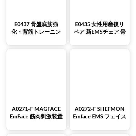
E0437 骨盤底筋強
E0435 女性用産後リ
化・背筋トレーニン
ペア 新EMSチェア 骨
グ用電磁式EMSチェ
盤底筋強化チェア
ア
EMS骨盤底筋刺激装
置
A0271-F MAGFACE
A0272-F SHEFMON
EmFace 筋肉刺激装置
Emface EMS フェイス
販売中
スカルプティングリ
フティングマイクロ