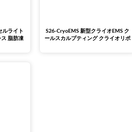
 セルライト
S26-CryoEMS 新型クライオEMS ク
ス 脂肪凍
ールスカルプティング クライオリポ
 痩身マシ
ライシス クライオエムズ 減量ボデ
ィシェーピングマシン