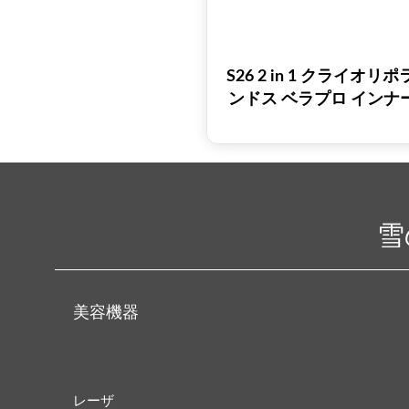
S26 2 in 1 クライオリ
ンドス ベラプロ インナ
ーラーマッサージャー 
シン
雪
美容機器
レーザ