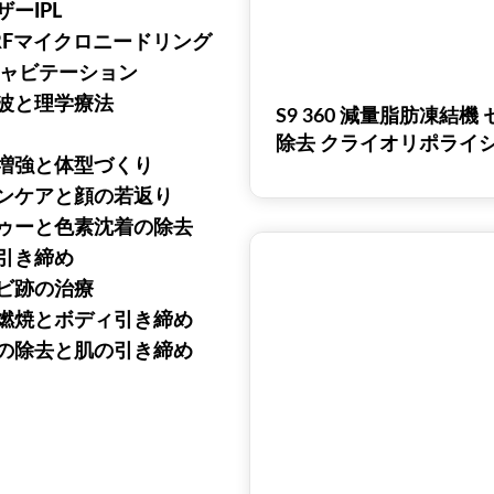
ザーIPL
RFマイクロニードリング
キャビテーション
波と理学療法
S9 360 減量脂肪凍結機
除去 クライオリポライシ
増強と体型づくり
結 クライオリポライシス
ンケアと顔の若返り
ン
ゥーと色素沈着の除去
引き締め
ビ跡の治療
燃焼とボディ引き締め
の除去と肌の引き締め