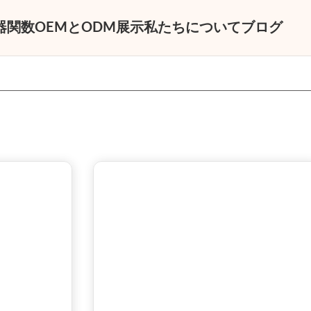
器
関数
OEMとODM
展示
私たちについて
ブログ