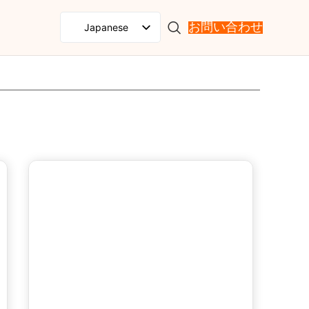
Japanese
お問い合わせ
English
Spanish
French
Russian
Portuguese
German
Korean
Italian
Arabic