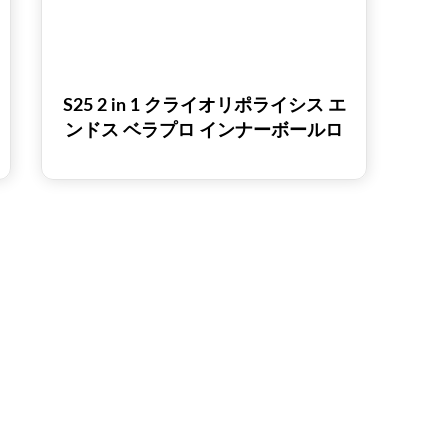
S25 2 in 1 クライオリポライシス エ
ンドス ベラプロ インナーボールロ
ーラーマッサージャー スリミングマ
シン