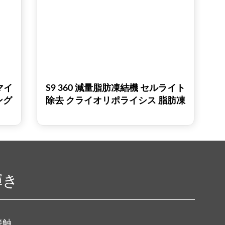
マイ
S9 360 減量脂肪凍結機 セルライト
ング
除去 クライオリポライシス 脂肪凍
クー
結 クライオリポライシス 痩身マシ
ン
輝き
接触