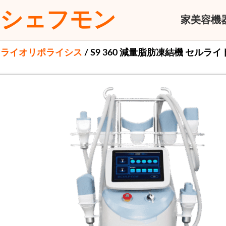
シェフモン
家
美容機
クライオリポライシス
S9 360 減量脂肪凍結機 セル