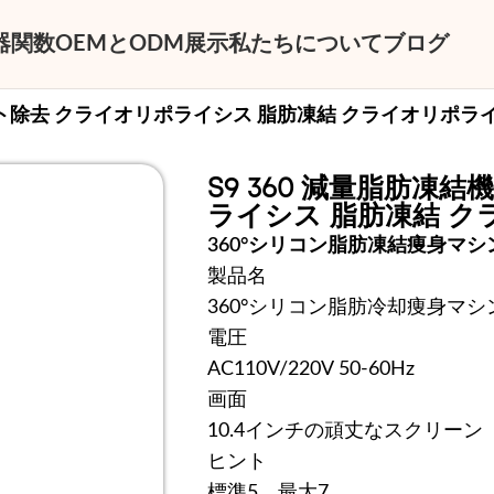
器
関数
OEMとODM
展示
私たちについて
ブログ
ライト除去 クライオリポライシス 脂肪凍結 クライオリポラ
S9 360 減量脂肪凍
ライシス 脂肪凍結 ク
360°シリコン脂肪凍結痩身マシ
製品名
360°シリコン脂肪冷却痩身マシ
電圧
AC110V/220V 50-60Hz
画面
10.4インチの頑丈なスクリーン
ヒント
標準5、最大7