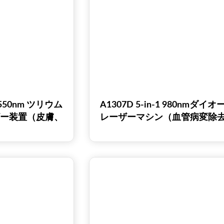
 1550nm ツリウム
A1307D 5-in-1 980nmダイオ
ザー装置（皮膚、
レーザーマシン（血管病変除
色素沈着、ニキビ
爪真菌治療、皮膚若返り用
療用）