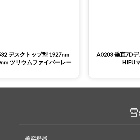
532 デスクトップ型 1927nm
A0203 垂直7
50nm ツリウムファイバーレー
HIFU
マシン（肌の若返り、色素沈
着除去、ニキビ跡、膣）
雪
美容機器