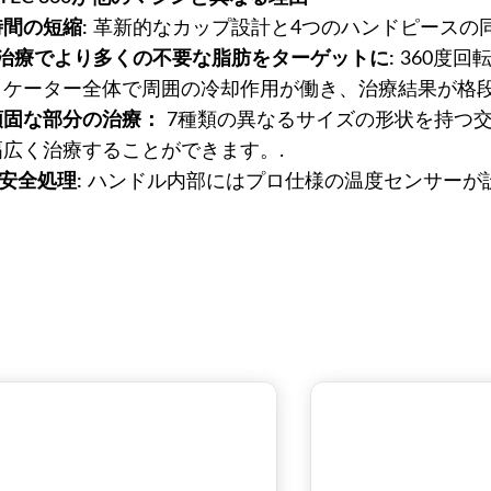
間の短縮:
革新的なカップ設計と4つのハンドピースの
の治療でより多くの不要な脂肪をターゲットに:
360度回
リケーター全体で周囲の冷却作用が働き、治療結果が格
頑固な部分の治療：
7種類の異なるサイズの形状を持つ
幅広く治療することができます。.
 安全処理:
ハンドル内部にはプロ仕様の温度センサーが