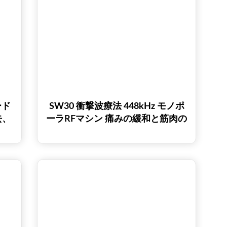
ード
SW30 衝撃波療法 448kHz モノポ
去、
ーラRFマシン 痛みの緩和と筋肉の
）
回復