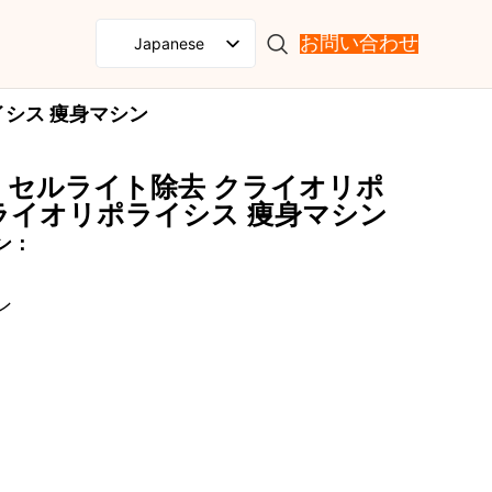
Japanese
お問い合わせ
English
イシス 痩身マシン
Spanish
French
結機 セルライト除去 クライオリポ
Russian
ライオリポライシス 痩身マシン
Portuguese
ン：
German
Korean
ン
Italian
Arabic