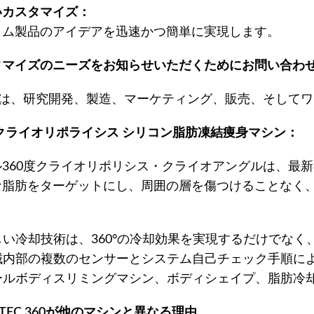
いカスタマイズ：
タム製品のアイデアを迅速かつ簡単に実現します。
タマイズのニーズをお知らせいただくためにお問い合わ
gicは、研究開発、製造、マーケティング、販売、そし
° クライオリポライシス シリコン脂肪凍結痩身マシン：
ル360度クライオリポリシス・クライオアングルは、最
な脂肪をターゲットにし、周囲の層を傷つけることなく、
：
新しい冷却技術は、360°の冷却効果を実現するだけで
 機械内部の複数のセンサーとシステム自己チェック手順
 クールボディスリミングマシン、ボディシェイプ、脂肪冷
O TEC 360が他のマシンと異なる理由