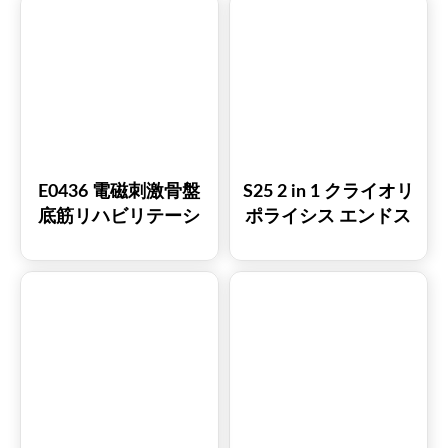
ライオエムズ 減量ボ
ディシェーピングマ
シン
E0436 電磁刺激骨盤
S25 2 in 1 クライオリ
底筋リハビリテーシ
ポライシス エンドス
ョンEMSチェア
ベラプロ インナーボ
ールローラーマッサ
ージャー スリミング
マシン