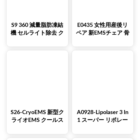
S9 360 減量脂肪凍結
E0435 女性用産後リ
機 セルライト除去 ク
ペア 新EMSチェア 骨
ライオリポライシス
盤底筋強化チェア
脂肪凍結 クライオリ
EMS骨盤底筋刺激装
ポライシス 痩身マシ
置
ン
S26-CryoEMS 新型ク
A0928-Lipolaser 3 In
ライオEMS クールス
1 スーパー リポレー
カルプティング クラ
ザー RF Ems 筋肉刺激
イオリポライシス ク
装置