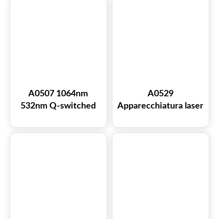
ringiovanimento della
pelle, rimozione della
pigmentazione,
cicatrici da acne,
vaginale
A0507 1064nm
A0529
532nm Q-switched
Apparecchiatura laser
Super Picosecond
frazionato CO2
Picosure Yag Laser
10600nm per la
per la rimozione dei
rimozione
tatuaggi
professionale delle
cicatrici da acne