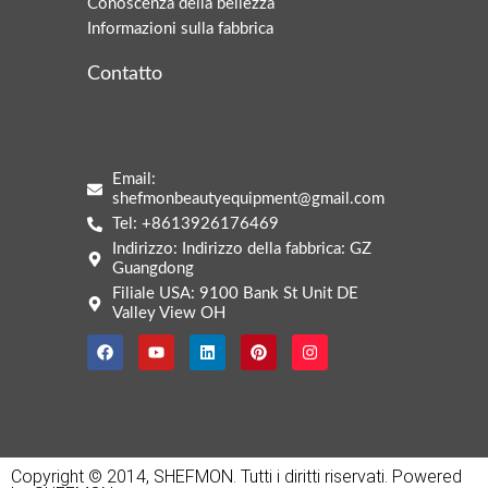
Conoscenza della bellezza
Informazioni sulla fabbrica
Contatto
Email:
shefmonbeautyequipment@gmail.com
Arabic
Tel: +8613926176469
Korean
Indirizzo: Indirizzo della fabbrica: GZ
Guangdong
German
Filiale USA: 9100 Bank St Unit DE
Valley View OH
Japanese
Portuguese
Russian
French
Spanish
Copyright © 2014, SHEFMON. Tutti i diritti riservati. Powered