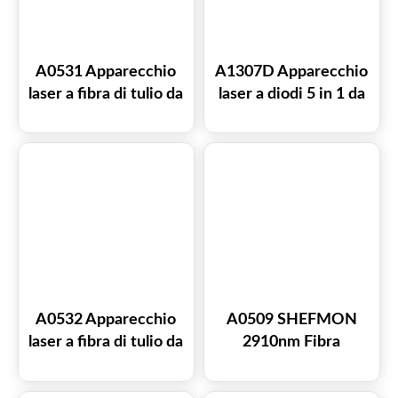
A0531 Apparecchio
A1307D Apparecchio
laser a fibra di tulio da
laser a diodi 5 in 1 da
1927 nm e 1550 nm
980 nm per la
per il trattamento di
rimozione di lesioni
rassodamento
vascolari, il
vaginale,
trattamento di micosi
pigmentazione e
delle unghie e il
cicatrici da acne.
ringiovanimento della
pelle.
A0532 Apparecchio
A0509 SHEFMON
laser a fibra di tulio da
2910nm Fibra
tavolo 1927nm
Frazionale CO2 Ultra
1550nm per
Laser