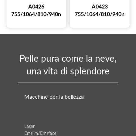
A0426
A0423
755/1064/810/940n
755/1064/810/940n
m diodo laser
m diodo laser
macchina di bellezza
macchina di bellezza
per la depilazione
per la depilazione
Pelle pura come la neve,
una vita di splendore
Macchine per la bellezza
Laser
Emslim/Emsface