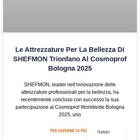
Arabic
Le Attrezzature Per La Bellezza Di
Korean
SHEFMON Trionfano Al Cosmoprof
German
Bologna 2025
Japanese
Portuguese
SHEFMON, leader nell'innovazione delle
Russian
attrezzature professionali per la bellezza, ha
recentemente concluso con successo la sua
French
partecipazione al Cosmoprof Worldwide Bologna
Spanish
2025, uno
English
Italian
PER SAPERNE DI PIÙ "