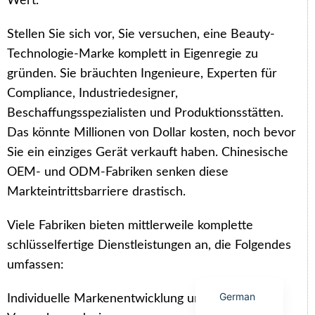
Wert.
Stellen Sie sich vor, Sie versuchen, eine Beauty-
Technologie-Marke komplett in Eigenregie zu
gründen. Sie bräuchten Ingenieure, Experten für
Arabic
Compliance, Industriedesigner,
Italian
Beschaffungsspezialisten und Produktionsstätten.
Das könnte Millionen von Dollar kosten, noch bevor
Korean
Sie ein einziges Gerät verkauft haben. Chinesische
Japanese
OEM- und ODM-Fabriken senken diese
Portuguese
Markteintrittsbarriere drastisch.
Russian
Viele Fabriken bieten mittlerweile komplette
French
schlüsselfertige Dienstleistungen an, die Folgendes
Spanish
umfassen:
English
German
Individuelle Markenentwicklung und Logos