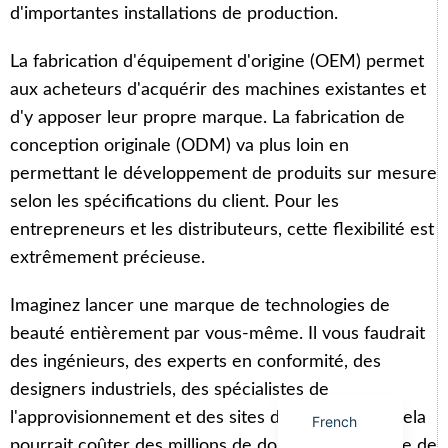
d'importantes installations de production.
La fabrication d'équipement d'origine (OEM) permet
aux acheteurs d'acquérir des machines existantes et
d'y apposer leur propre marque. La fabrication de
Arabic
conception originale (ODM) va plus loin en
Italian
permettant le développement de produits sur mesure
Korean
selon les spécifications du client. Pour les
German
entrepreneurs et les distributeurs, cette flexibilité est
Japanese
extrêmement précieuse.
Portuguese
Imaginez lancer une marque de technologies de
Russian
beauté entièrement par vous-même. Il vous faudrait
Spanish
des ingénieurs, des experts en conformité, des
English
designers industriels, des spécialistes de
l'approvisionnement et des sites de production. Cela
French
pourrait coûter des millions de dollars avant même de