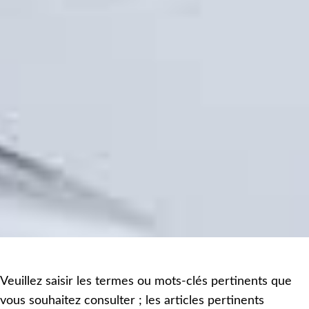
Veuillez saisir les termes ou mots-clés pertinents que
vous souhaitez consulter ; les articles pertinents