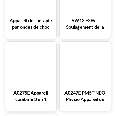
Appareil de thérapie
SW12 ESWT
par ondes de choc
Soulagement de la
SW30 448 kHz
douleur Focus
monopolaire RF pour
Traitement par ondes
le soulagement de la
de choc Thérapie
douleur et la
laser par ondes de
récupération
choc Tecar
musculaire
A0275E Appareil
A0247E PMST NEO
combiné 3 en 1
Physio Appareil de
Magnétothérapie par
magnétothérapie
ondes PMST
pour le soulagement