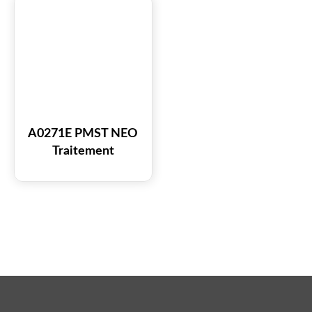
de la douleur
A0271E PMST NEO
Traitement
électromagnétique de
soulagement de la
douleur