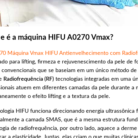
e é a máquina HIFU A0270 Vmax?
70 Máquina Vmax HIFU Antienvelhecimento com Radiof
ado para lifting, firmeza e rejuvenescimento da pele de 
 convencionais que se baseiam em um único método de t
e
Radiofrequência (RF)
tecnologias integradas em uma ún
sionais atuem em diferentes camadas da pele durante 
aneamente o efeito lifting e a textura da pele.
ologia HIFU funciona direcionando energia ultrassônica 
almente a camada SMAS, que é a mesma estrutura fundamen
ogia de radiofrequência, por outro lado, aquece a derme
ar a elasticidade. Juntas, elas criam o que muitas clínic