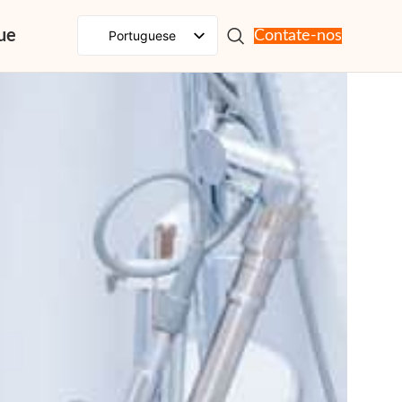
ue
Portuguese
Contate-nos
English
Spanish
French
Russian
Japanese
German
Korean
Italian
Arabic