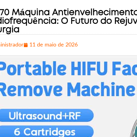
70 Máquina Antienvelheciment
iofrequência: O Futuro do Rej
urgia
inistrador
11 de maio de 2026