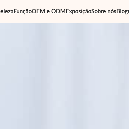
eleza
Função
OEM e ODM
Exposição
Sobre nós
Blog