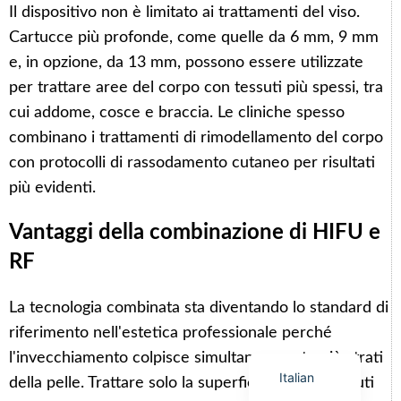
Il dispositivo non è limitato ai trattamenti del viso.
Cartucce più profonde, come quelle da 6 mm, 9 mm
e, in opzione, da 13 mm, possono essere utilizzate
per trattare aree del corpo con tessuti più spessi, tra
Arabic
cui addome, cosce e braccia. Le cliniche spesso
combinano i trattamenti di rimodellamento del corpo
Korean
con protocolli di rassodamento cutaneo per risultati
German
più evidenti.
Japanese
Portuguese
Vantaggi della combinazione di HIFU e
Russian
RF
French
La tecnologia combinata sta diventando lo standard di
Spanish
riferimento nell'estetica professionale perché
English
l'invecchiamento colpisce simultaneamente più strati
Italian
della pelle. Trattare solo la superficie o solo i tessuti