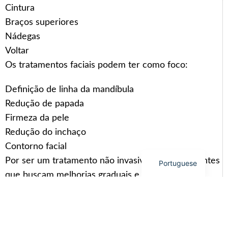
Cintura
Arabic
Braços superiores
Italian
Nádegas
Korean
Voltar
German
Os tratamentos faciais podem ter como foco:
Japanese
Definição de linha da mandíbula
Russian
Redução de papada
French
Firmeza da pele
Spanish
Redução do inchaço
English
Contorno facial
Por ser um tratamento não invasivo, ele atrai clientes
Portuguese
que buscam melhorias graduais e com aparência
natural.
6. O que os clientes podem esperar