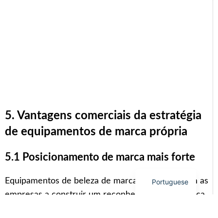
Arabic
Italian
Korean
German
Japanese
5. Vantagens comerciais da estratégia
Russian
de equipamentos de marca própria
French
Spanish
5.1 Posicionamento de marca mais forte
English
Equipamentos de beleza de marca própria ajudam as
Portuguese
empresas a construir um reconhecimento de marca
duradouro. Em vez de revender máquinas genéricas,