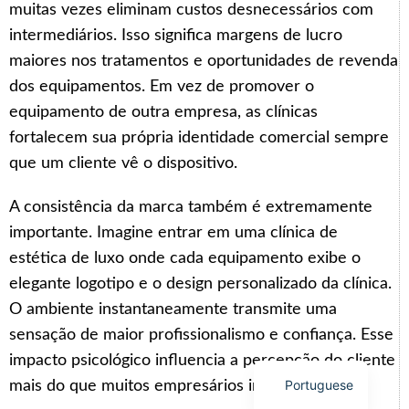
muitas vezes eliminam custos desnecessários com
intermediários. Isso significa margens de lucro
maiores nos tratamentos e oportunidades de revenda
dos equipamentos. Em vez de promover o
equipamento de outra empresa, as clínicas
Arabic
fortalecem sua própria identidade comercial sempre
Italian
que um cliente vê o dispositivo.
Korean
German
A consistência da marca também é extremamente
importante. Imagine entrar em uma clínica de
Japanese
estética de luxo onde cada equipamento exibe o
Russian
elegante logotipo e o design personalizado da clínica.
French
O ambiente instantaneamente transmite uma
Spanish
sensação de maior profissionalismo e confiança. Esse
English
impacto psicológico influencia a percepção do cliente
Portuguese
mais do que muitos empresários imaginam.