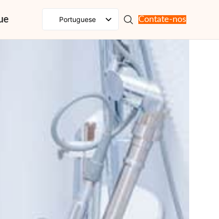
ue
Portuguese
Contate-nos
English
Spanish
French
Russian
Japanese
German
Korean
Italian
Arabic