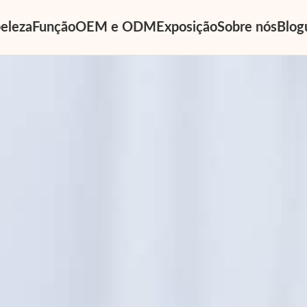
eleza
Função
OEM e ODM
Exposição
Sobre nós
Blog