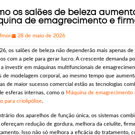
o os salões de beleza aument
uina de emagrecimento e firm
fmon
28 de maio de 2026
6, os salões de beleza não dependerão mais apenas de tr
os com a pele para gerar lucro. A crescente demanda p
 a investir em máquinas multifuncionais de emagrecime
is de modelagem corporal, ao mesmo tempo que aumenta
as de maior sucesso comercial estão as tecnologias co
de esferas internas, como o
Máquina de emagrecimento S
o para criolipólise
.
trário dos aparelhos de função única, os sistemas com
 ofereçam redução de gordura, melhora da celulite, firm
tamento. Isso não só melhora a eficácia do tratamento,