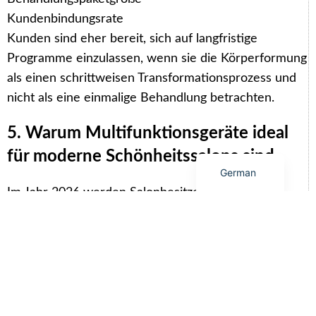
Korean
Kundenbindungsrate
Japanese
Kunden sind eher bereit, sich auf langfristige
Portuguese
Programme einzulassen, wenn sie die Körperformung
als einen schrittweisen Transformationsprozess und
Russian
nicht als eine einmalige Behandlung betrachten.
French
Spanish
5. Warum Multifunktionsgeräte ideal
English
für moderne Schönheitssalons sind
German
Im Jahr 2026 werden Salonbesitzer zunehmend
multifunktionale ästhetische Systeme bevorzugen, da
diese die Gerätekosten senken und gleichzeitig die
Behandlungsmöglichkeiten erweitern.
Die S26 2-in-1-Plattform vereint Technologien zur
Gewichtsreduktion, Straffung und Verjüngung in