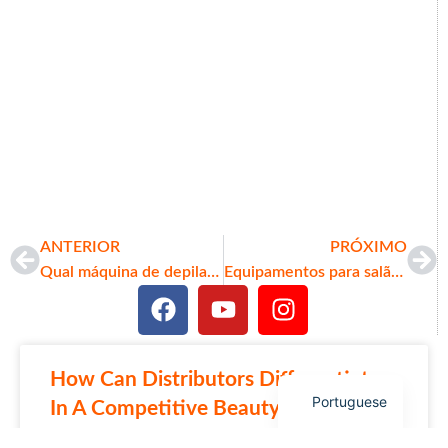
Arabic
Italian
Korean
German
Japanese
ANTERIOR
PRÓXIMO
Russian
Qual máquina de depilação a laser é a mais eficaz?
Equipamentos para salão de beleza no atacado: um guia completo para empresas de beleza
French
Spanish
English
How Can Distributors Differentiate
Portuguese
In A Competitive Beauty Equipment
Market?