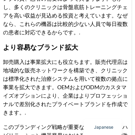
し、多くのクリニックは骨盤底筋トレーニングチェ
アを高い収益が見込める投資と考えています。なぜ
なら、これらの機器は比較的少ない人員で毎日複数
の患者に対応できるからです。.
Arabic
より容易なブランド拡大
Italian
Korean
卸売購入は事業拡大にも役立ちます。販売代理店は
German
地域的な販売ネットワークを構築でき、クリニック
Portuguese
は標準化された治療システムを用いて複数の拠点に
Russian
事業を拡大できます。OEMおよびODMのカスタマ
イズオプションにより、企業はよりプロフェッショ
French
ナルで差別化されたプライベートブランドを作成で
Spanish
きます。.
English
Japanese
このブランディング戦略が重要なのは、美容・リハ