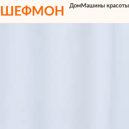
Дом
Машины красот
ШЕФМОН