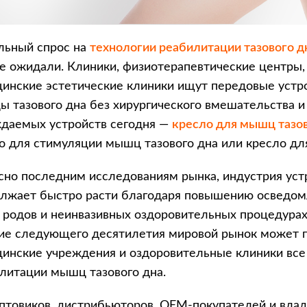
льный спрос на
технологии реабилитации тазового д
е ожидали. Клиники, физиотерапевтические центры,
инские эстетические клиники ищут передовые устро
 тазового дна без хирургического вмешательства и
даемых устройств сегодня —
кресло для мышц тазов
о для стимуляции мышц тазового дна или кресло для
сно последним исследованиям рынка, индустрия уст
лжает быстро расти благодаря повышению осведомл
 родов и неинвазивных оздоровительных процедурах
ие следующего десятилетия мировой рынок может 
инские учреждения и оздоровительные клиники все
литации мышц тазового дна.
птовиков, дистрибьюторов, OEM-покупателей и влад