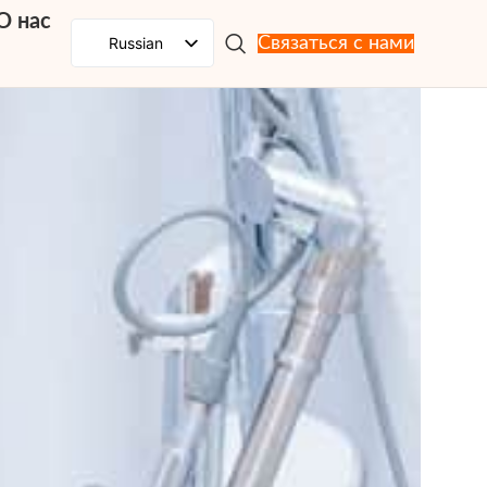
О нас
Russian
Связаться с нами
English
Spanish
French
Portuguese
Japanese
German
Korean
Italian
Arabic