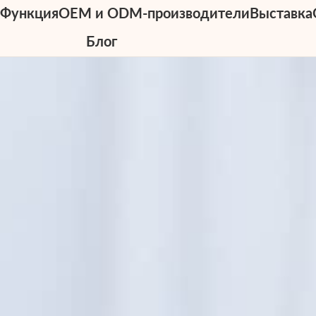
ы
Функция
OEM и ODM-производители
Выставка
Блог