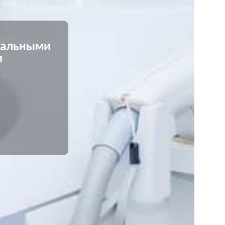
нальными
и