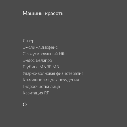
Машины красоты
Лазер
Эмслим/Эмсфейс
Сфокусированный Hifu
Эндос Велапро
Глубина MNRF M8
Ударно-волновая физиотерапия
Криолиполиз для похудения
Гидроочистка лица
Кавитация RF
О