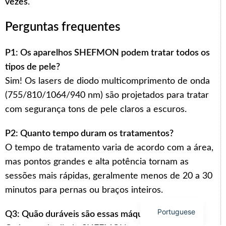
vezes
.
Perguntas frequentes
P1: Os aparelhos SHEFMON podem tratar todos os
Arabic
tipos de pele?
Italian
Sim! Os lasers de diodo multicomprimento de onda
Korean
(755/810/1064/940 nm) são projetados para tratar
com segurança tons de pele claros a escuros.
German
Japanese
P2: Quanto tempo duram os tratamentos?
Russian
O tempo de tratamento varia de acordo com a área,
French
mas pontos grandes e alta potência tornam as
sessões mais rápidas, geralmente menos de 20 a 30
Spanish
minutos para pernas ou braços inteiros.
English
Portuguese
Q3: Quão duráveis são essas máquinas?