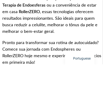
Korean
Terapia de Endoesferas
ou a conveniência de estar
German
em casa
RollerZERO
, essas tecnologias oferecem
resultados impressionantes. São ideais para quem
Japanese
busca reduzir a celulite, melhorar o tônus da pele e
Russian
melhorar o bem-estar geral.
French
Spanish
Pronto para transformar sua rotina de autocuidado?
Comece sua jornada com Endospheres ou
English
RollerZERO hoje mesmo e experimente os benefícios
Portuguese
em primeira mão!