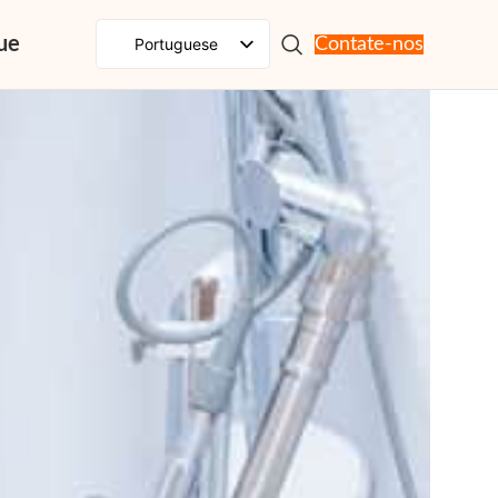
ue
Portuguese
Contate-nos
English
Spanish
French
Russian
Japanese
German
Korean
Italian
Arabic