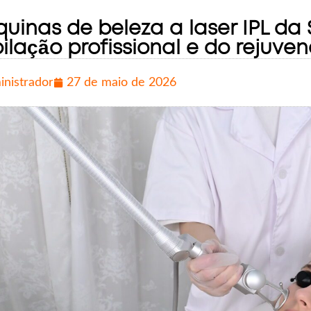
uinas de beleza a laser IPL da
ilação profissional e do rejuve
inistrador
27 de maio de 2026