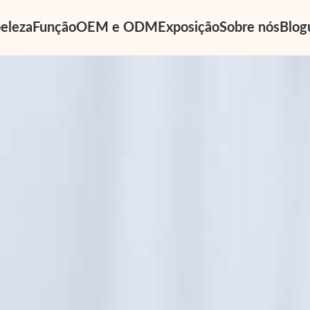
eleza
Função
OEM e ODM
Exposição
Sobre nós
Blog