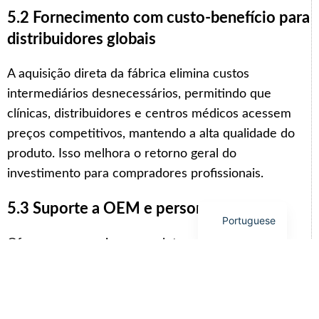
Arabic
5.2 Fornecimento com custo-benefício para
Italian
distribuidores globais
Korean
A aquisição direta da fábrica elimina custos
German
intermediários desnecessários, permitindo que
Japanese
clínicas, distribuidores e centros médicos acessem
Russian
preços competitivos, mantendo a alta qualidade do
French
produto. Isso melhora o retorno geral do
Spanish
investimento para compradores profissionais.
English
5.3 Suporte a OEM e personalização
Portuguese
Oferecemos serviços completos de OEM e ODM,
incluindo personalização de marca, configurações de
idioma da interface e design de embalagem. Isso
permite que parceiros globais criem suas próprias