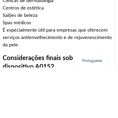
Clínicas de dermatologia
Centros de estética
German
Salões de beleza
Japanese
Spas médicos
Russian
É especialmente útil para empresas que oferecem
French
serviços antienvelhecimento e de rejuvenescimento
Spanish
da pele.
English
Considerações finais sobre o
Portuguese
dispositivo A0152
O
A0152 Desktop MMRF Deepth 8
Microagulhamento RF
Este equipamento destaca-se
como uma solução versátil e poderosa para
tratamentos de pele modernos. Combina precisão,
segurança e eficiência num design compacto,
tornando-o adequado tanto para clínicas de pequeno