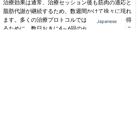
Spanish
治療効果は通常、治療セッション後も筋肉の適応と
English
脂肪代謝が継続するため、数週間かけて徐々に現れ
ます。多くの治療プロトコルでは、最適な結果を得
Japanese
るために、数日おきに4～6回のセッションを行うこ
とを推奨しています。.
お客様は以下の点に気づくかもしれません。
筋緊張の改善
より引き締まったボディライン
頑固な脂肪の減少
ボディラインの強調
より滑らかな肌触り
健康的な生活習慣と定期的な運動を維持すること
で、その効果をさらに高め、持続させることができ
ます。.