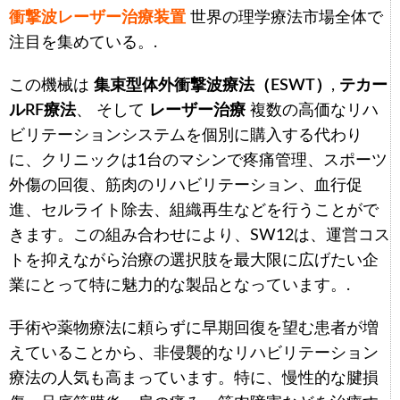
衝撃波レーザー治療装置
世界の理学療法市場全体で
注目を集めている。.
この機械は
集束型体外衝撃波療法（ESWT）
,
テカー
ルRF療法
、 そして
レーザー治療
複数の高価なリハ
ビリテーションシステムを個別に購入する代わり
に、クリニックは1台のマシンで疼痛管理、スポーツ
外傷の回復、筋肉のリハビリテーション、血行促
進、セルライト除去、組織再生などを行うことがで
きます。この組み合わせにより、SW12は、運営コス
トを抑えながら治療の選択肢を最大限に広げたい企
業にとって特に魅力的な製品となっています。.
手術や薬物療法に頼らずに早期回復を望む患者が増
えていることから、非侵襲的なリハビリテーション
療法の人気も高まっています。特に、慢性的な腱損