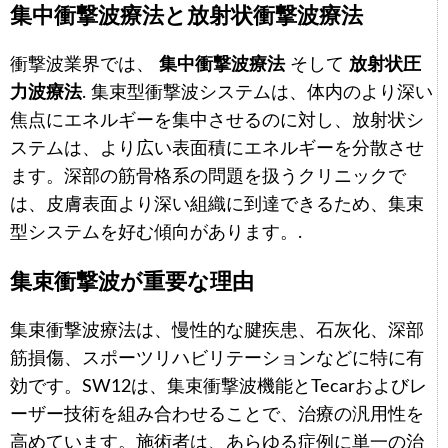
集中衝撃波療法と放射状衝撃波療法
衝撃波業界では、
集中衝撃波療法
そして
放射状圧
力波療法
. 集束型衝撃波システムは、体内のより深い
焦点にエネルギーを集中させるのに対し、放射状シ
ステムは、より広い表面積にエネルギーを分散させ
ます。深部の筋骨格系の問題を扱うクリニックで
は、皮膚表面より深い組織に到達できるため、集束
型システムを好む傾向があります。.
集束衝撃波が重要な理由
集束衝撃波療法は、慢性的な腱疾患、石灰化、深部
筋損傷、スポーツリハビリテーションなどに特に有
効です。SW12は、集束衝撃波機能とTecarおよびレ
ーザー技術を組み合わせることで、治療の汎用性を
高めています。施術者は、あらゆる症例に単一の治