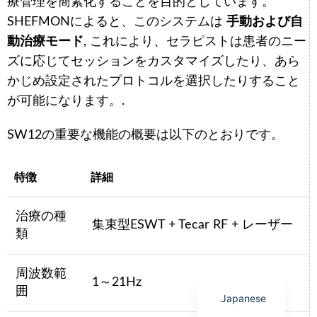
療管理を簡素化することを目的としています。
SHEFMONによると、このシステムは
手動および自
動治療モード
, これにより、セラピストは患者のニー
ズに応じてセッションをカスタマイズしたり、あら
かじめ設定されたプロトコルを選択したりすること
Arabic
が可能になります。.
Italian
Korean
SW12の重要な機能の概要は以下のとおりです。
German
特徴
詳細
Portuguese
Russian
治療の種
集束型ESWT + Tecar RF + レーザー
French
類
Spanish
周波数範
English
1～21Hz
囲
Japanese