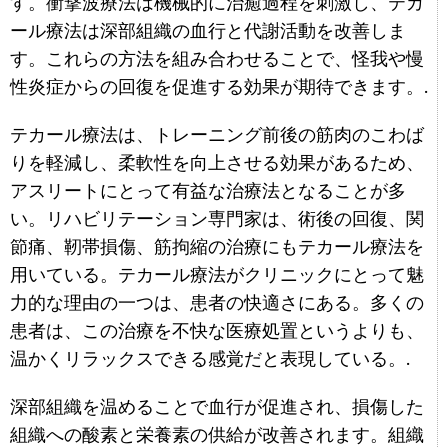
す。衝撃波療法は機械的に治癒過程を刺激し、テカ
ール療法は深部組織の血行と代謝活動を改善しま
す。これらの方法を組み合わせることで、怪我や慢
性炎症からの回復を促進する効果が期待できます。.
テカール療法は、トレーニング前後の筋肉のこわば
りを軽減し、柔軟性を向上させる効果があるため、
アスリートにとって有益な治療法となることが多
い。リハビリテーション専門家は、術後の回復、関
節痛、靭帯損傷、筋拘縮の治療にもテカール療法を
用いている。テカール療法がクリニックにとって魅
力的な理由の一つは、患者の快適さにある。多くの
患者は、この治療を不快な医療処置というよりも、
温かくリラックスできる感覚だと表現している。.
深部組織を温めることで血行が促進され、損傷した
組織への酸素と栄養素の供給が改善されます。組織