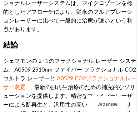
ショナルレーザーシステムは、マイクロゾーンを標
Arabic
的としたアプローチにより、従来のフルアブレーシ
ョンレーザーに比べて一般的に治癒が速いという利
Italian
点があります。.
Korean
German
結論
Portuguese
シェフモンの 2 つのフラクショナル レーザー システ
Russian
ム、A0509 2910nm ファイバー フラクショナル CO2
French
ウルトラ レーザーと
A0529 CO2フラクショナルレー
Spanish
ザー装置、,
最新の肌再生治療のための補完的なソリ
English
ューションを提供します。精密なファイバーレーザ
Japanese
ーによる肌再生と、汎用性の高いCO2フラクショナ
ルレーザー機能を組み合わせることで、クリニック
は幅広い美容上の悩みに対応できる柔軟な選択肢を
得られます。表面の滑らかさから深層部のコラーゲ
ンリモデリングまで、これらのシステムは即効性の