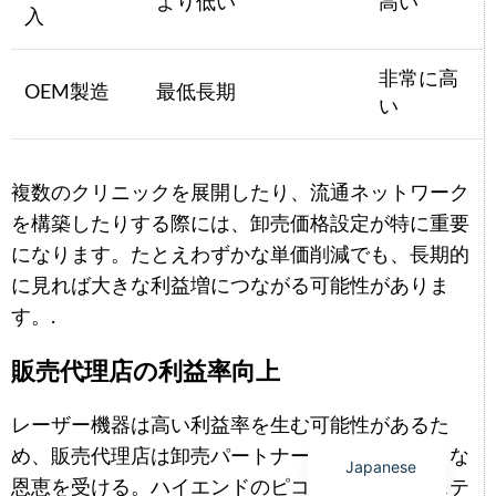
より低い
高い
入
非常に高
OEM製造
最低長期
い
Arabic
Italian
複数のクリニックを展開したり、流通ネットワーク
Korean
を構築したりする際には、卸売価格設定が特に重要
German
になります。たとえわずかな単価削減でも、長期的
Portuguese
に見れば大きな利益増につながる可能性がありま
す。.
Russian
French
販売代理店の利益率向上
Spanish
レーザー機器は高い利益率を生む可能性があるた
English
め、販売代理店は卸売パートナーシップから大きな
Japanese
恩恵を受ける。ハイエンドのピコ秒レーザーシステ