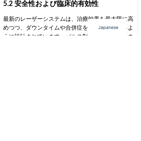
5.2 安全性および臨床的有効性
Spanish
English
最新のレーザーシステムは、治療効果を最大限に高
Japanese
めつつ、ダウンタイムや合併症を最小限に抑えるよ
うに設計されています。パルス制御、熱管理、エネ
ルギー精度の向上により、従来のレーザー技術に伴
うリスクを軽減します。.
5.3 世界市場の需要
非侵襲的な美容治療への需要が高まり続ける中、
OEMレーザーメーカーは、世界中のクリニック、販
売代理店、美容ブランドを支援するため、拡張可能
な生産体制、国際認証、柔軟なカスタマイズサービ
スに注力している。.
結論