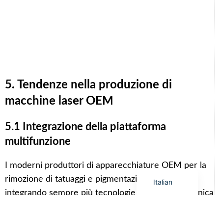
Arabic
Korean
German
5. Tendenze nella produzione di
Japanese
macchine laser OEM
Portuguese
Russian
5.1 Integrazione della piattaforma
French
multifunzione
Spanish
I moderni produttori di apparecchiature OEM per la
English
rimozione di tatuaggi e pigmentazione stanno
Italian
integrando sempre più tecnologie multiple in un'unica
piattaforma. La combinazione delle tecnologie a