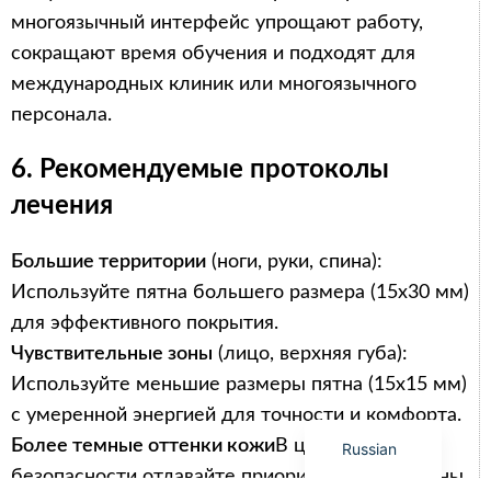
многоязычный интерфейс упрощают работу,
сокращают время обучения и подходят для
международных клиник или многоязычного
персонала.
Arabic
Italian
6. Рекомендуемые протоколы
Korean
лечения
German
Большие территории
(ноги, руки, спина):
Japanese
Используйте пятна большего размера (15x30 мм)
Portuguese
для эффективного покрытия.
French
Чувствительные зоны
(лицо, верхняя губа):
Spanish
Используйте меньшие размеры пятна (15x15 мм)
English
с умеренной энергией для точности и комфорта.
Более темные оттенки кожи
В целях
Russian
безопасности отдавайте приоритет длине волны