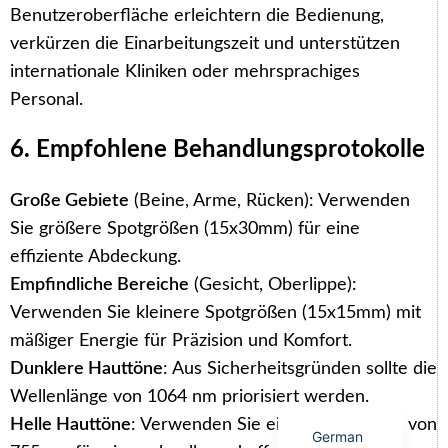
Benutzeroberfläche erleichtern die Bedienung,
verkürzen die Einarbeitungszeit und unterstützen
internationale Kliniken oder mehrsprachiges
Personal.
Arabic
6. Empfohlene Behandlungsprotokolle
Italian
Große Gebiete
(Beine, Arme, Rücken): Verwenden
Korean
Sie größere Spotgrößen (15x30mm) für eine
Japanese
effiziente Abdeckung.
Portuguese
Empfindliche Bereiche
(Gesicht, Oberlippe):
Russian
Verwenden Sie kleinere Spotgrößen (15x15mm) mit
French
mäßiger Energie für Präzision und Komfort.
Dunklere Hauttöne
: Aus Sicherheitsgründen sollte die
Spanish
Wellenlänge von 1064 nm priorisiert werden.
English
Helle Hauttöne
: Verwenden Sie eine Wellenlänge von
German