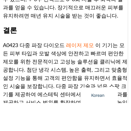
과를 얻을 수 있습니다. 장기적으로 매끄러운 피부를
Arabic
유지하려면 매년 유지 시술을 받는 것이 좋습니다.
Italian
German
결론
Japanese
A0423 다중 파장 다이오드
레이저 제모
이 기기는 모
Portuguese
든 피부 타입과 모발 색상에 안전하고 빠르며 편안한
Russian
제모를 위한 전문적이고 고성능 솔루션을 클리닉에 제
French
공합니다. 첨단 냉각 시스템, 높은 출력, 그리고 맞춤형
Spanish
설정 기능을 통해 고객의 편안함을 유지하면서 효율적
English
인 시술을 보장합니다. 다중 파장 기술과 넓은 스팟 크
기를 제공하여 에스테틱 센터에서 탁월한 제모 결과를
Korean
제공하고 서비스 범위를 확장하며 고객 만족도를 높일
수 있도록 지원합니다.
이전의
다음