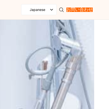
Japanese
お問い合わせ
English
Spanish
French
Russian
Portuguese
German
Korean
Italian
Arabic