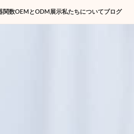
器
関数
OEMとODM
展示
私たちについて
ブログ