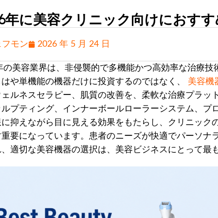
026年に美容クリニック向けにおす
ェフモン
2026 年 5 月 24 日
26年の美容業界は、非侵襲的で多機能かつ高効率な治療
もはや単機能の機器だけに投資するのではなく、
美容機
ウェルネスセラピー、肌質の改善を、柔軟な治療プラット
カルプティング、インナーボールローラーシステム、プ
限に抑えながら目に見える効果をもたらし、クリニック
す重要になっています。患者のニーズが快適でパーソナ
れ、適切な美容機器の選択は、美容ビジネスにとって最も