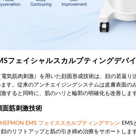
 EMSフェイシャルスカルプティングデ
S（電気筋肉刺激）を用いた顔面形成技術は、顔の若返り
います。従来のアンチエイジングシステムは皮膚表面のみ
刺激すると同時に、肌のハリと輪郭の明確化も改善します
1 顔面筋刺激技術
SHEFMON EMS フェイススカルプティングマシン
EM
な顔のリフトアップと肌の引き締め治療をサポートします