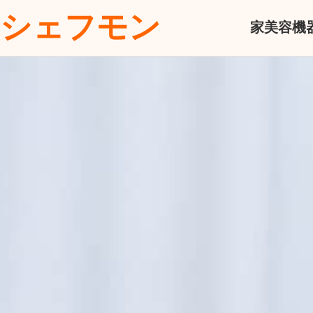
シェフモン
家
美容機