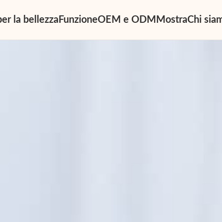
er la bellezza
Funzione
OEM e ODM
Mostra
Chi sia