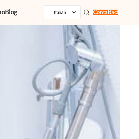
mo
Blog
Italian
Contattaci
English
Spanish
French
Russian
Portuguese
Japanese
German
Korean
Arabic