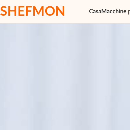
SHEFMON
Casa
Macchine p