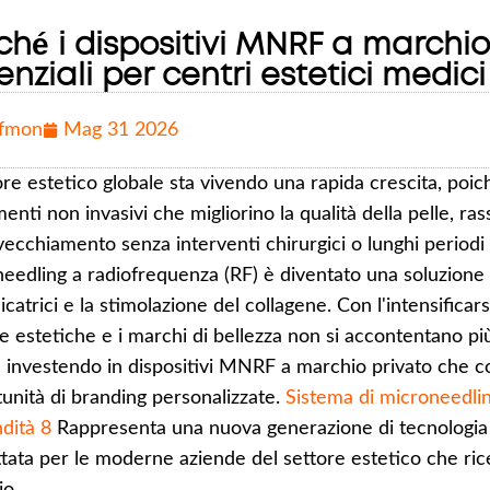
ché i dispositivi MNRF a marchi
enziali per centri estetici medic
fmon
Mag 31 2026
tore estetico globale sta vivendo una rapida crescita, poi
enti non invasivi che migliorino la qualità della pelle, rasso
nvecchiamento senza interventi chirurgici o lunghi periodi d
eedling a radiofrequenza (RF) è diventato una soluzione le
cicatrici e la stimolazione del collagene. Con l'intensifica
he estetiche e i marchi di bellezza non si accontentano 
 investendo in dispositivi MNRF a marchio privato che c
unità di branding personalizzate.
Sistema di microneedl
dità 8
Rappresenta una nuova generazione di tecnologia 
tata per le moderne aziende del settore estetico che ricerc
io.