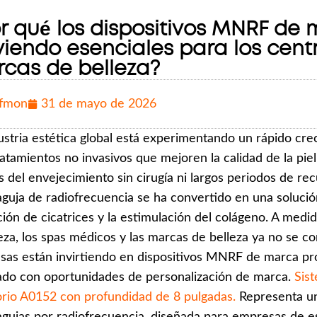
r qué los dispositivos MNRF de 
viendo esenciales para los cent
cas de belleza?
fmon
31 de mayo de 2026
ustria estética global está experimentando un rápido cr
atamientos no invasivos que mejoren la calidad de la piel,
es del envejecimiento sin cirugía ni largos periodos de r
guja de radiofrecuencia se ha convertido en una solución 
ión de cicatrices y la estimulación del colágeno. A medi
leza, los spas médicos y las marcas de belleza ya no se
as están invirtiendo en dispositivos MNRF de marca pr
do con oportunidades de personalización de marca.
Sis
orio A0152 con profundidad de 8 pulgadas.
Representa un
gujas por radiofrecuencia, diseñada para empresas de es