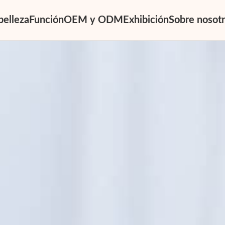
belleza
Función
OEM y ODM
Exhibición
Sobre nosot