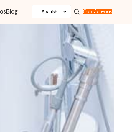
ros
Blog
Spanish
Contáctenos
English
French
Russian
Portuguese
Japanese
German
Korean
Italian
Arabic