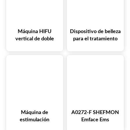
Máquina HIFU
Dispositivo de belleza
vertical de doble
para el tratamiento
mango 7D A0203
facial con plasma de
fusión fría SHEFMON
Coolplasma A0145
Máquina de
A0272-F SHEFMON
estimulación
Emface Ems
muscular EmFace
Dispositivo de