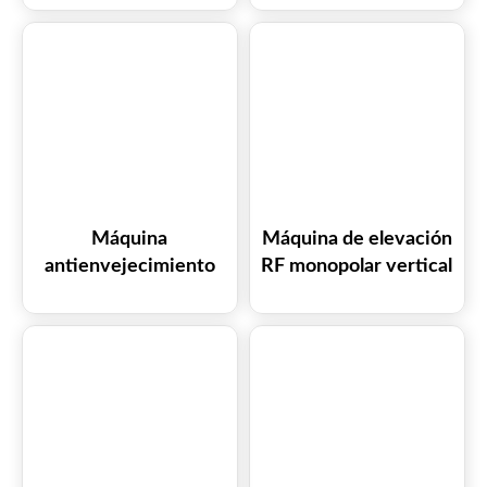
A0271-F MAGFACE
microcorriente para
en venta
lifting facial y
esculpido
Máquina
Máquina de elevación
antienvejecimiento
RF monopolar vertical
Vmax Hifu A0270 con
Tecar BCHYQ045
radiofrecuencia
448k