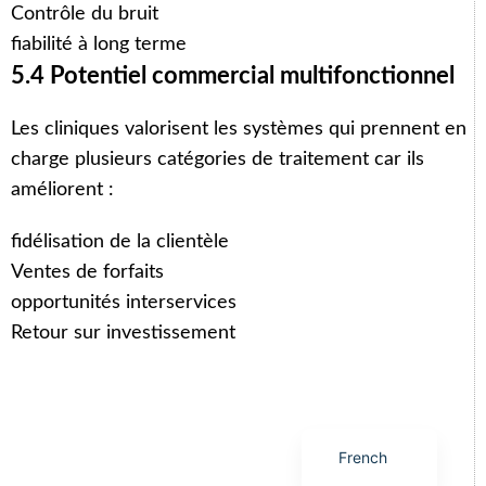
Contrôle du bruit
fiabilité à long terme
5.4 Potentiel commercial multifonctionnel
Les cliniques valorisent les systèmes qui prennent en
Arabic
charge plusieurs catégories de traitement car ils
Italian
améliorent :
Korean
fidélisation de la clientèle
German
Ventes de forfaits
Japanese
opportunités interservices
Portuguese
Retour sur investissement
Russian
Spanish
English
French