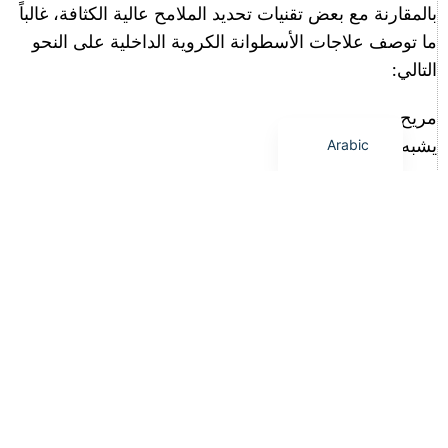
Russian
بالمقارنة مع بعض تقنيات تحديد الملامح عالية الكثافة، غالباً
ما توصف علاجات الأسطوانة الكروية الداخلية على النحو
French
التالي:
Spanish
English
مريح
Arabic
يشبه التدليك
مريح
يسهل دمجها في الروتين اليومي
يساعد هذا العيادات على تسويق العلاجات لقاعدة عملاء
أوسع.
6.3 وسائل التواصل الاجتماعي واتجاهات إظهار
الجسم
تستمر علاجات نحت الجسم في اكتساب الاهتمام من خلال:
ثقافة اللياقة البدنية