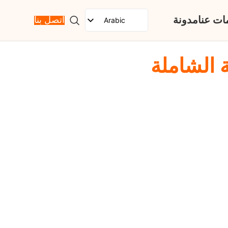
ات عنا
مدونة
Arabic
اتصل بنا
English
Spanish
 الشاملة
French
Russian
Portuguese
Japanese
German
Korean
Italian