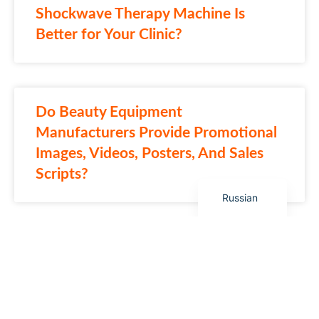
Italian
Shockwave Therapy Machine Is
Korean
Better for Your Clinic?
German
Japanese
Portuguese
Do Beauty Equipment
French
Manufacturers Provide Promotional
Spanish
Images, Videos, Posters, And Sales
Scripts?
English
Russian
How Distributors Should Present
Beauty Equipment Selling Points To
Beauty Salon Customers