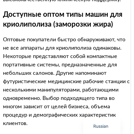
Доступные оптом типы машин для
криолиполиза (заморозки жира)
Arabic
Оптовые покупатели быстро обнаруживают, что
Italian
не все аппараты для криолиполиза одинаковы.
Некоторые представляют собой компактные
Korean
портативные системы, предназначенные для
German
небольших салонов. Другие напоминают
Japanese
футуристические медицинские рабочие станции с
Portuguese
несколькими манипуляторами, работающими
French
одновременно. Выбор подходящего типа во
Spanish
многом зависит от целей бизнеса, объема
процедур и демографических характеристик
English
клиентов.
Russian