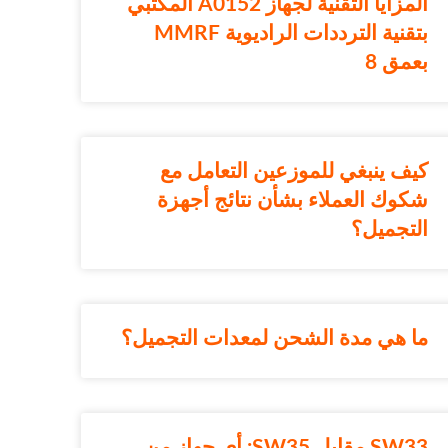
المزايا التقنية لجهاز A0152 المكتبي
بتقنية الترددات الراديوية MMRF
بعمق 8
كيف ينبغي للموزعين التعامل مع
شكوك العملاء بشأن نتائج أجهزة
التجميل؟
ما هي مدة الشحن لمعدات التجميل؟
SW33 مقابل SW35: أي جهاز من