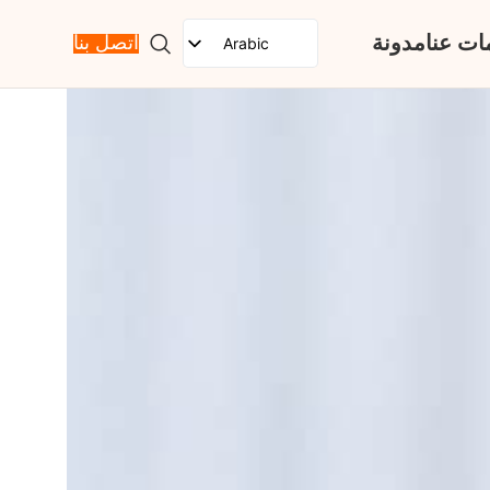
ات عنا
مدونة
Arabic
اتصل بنا
English
Spanish
French
Russian
Portuguese
Japanese
German
Korean
Italian