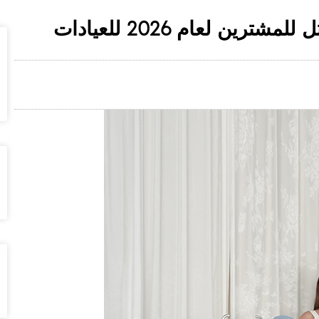
بيع أجهزة تجميد الدهون بالجملة: الدليل الأمثل للمشترين لعام 2026 للعيادات