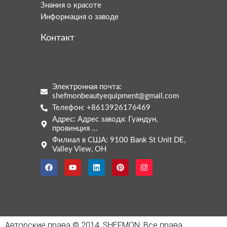
Знания о красоте
Информация о заводе
Контакт
Электронная почта:
shefmonbeautyequipment@gmail.com
Arabic
Телефон: +8613926176469
Italian
Адрес: Адрес завода: Гуандун,
провинция ...
Korean
Филиал в США: 9100 Bank St Unit DE,
Valley View, OH
German
Japanese
Portuguese
French
Spanish
Авторские права © 2014, SHEFMON. Все права